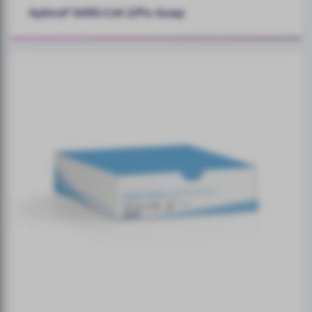
Aptima® SARS-CoV-2/Flu Assay